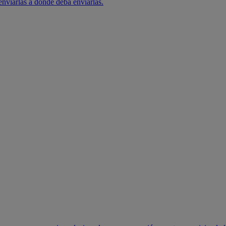
 enviarlas a donde deba enviarlas.