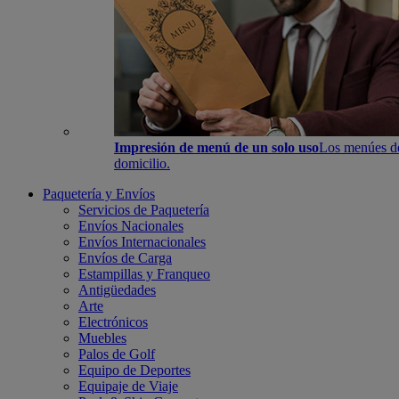
Impresión de menú de un solo uso
Los menúes de 
domicilio.
Paquetería y Envíos
Servicios de Paquetería
Envíos Nacionales
Envíos Internacionales
Envíos de Carga
Estampillas y Franqueo
Antigüedades
Arte
Electrónicos
Muebles
Palos de Golf
Equipo de Deportes
Equipaje de Viaje