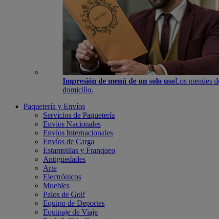
Impresión de menú de un solo uso
Los menúes de 
domicilio.
Paquetería y Envíos
Servicios de Paquetería
Envíos Nacionales
Envíos Internacionales
Envíos de Carga
Estampillas y Franqueo
Antigüedades
Arte
Electrónicos
Muebles
Palos de Golf
Equipo de Deportes
Equipaje de Viaje