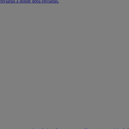
 enviarlas a donde deba enviarlas.