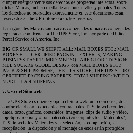
cumplir enérgicamente sus derechos de propiedad intelectual sobre
dichas Marcas, incluso mediante acciones civiles y penales. Todos
los derechos no otorgados expresamente en este documento están
reservados a The UPS Store o a dichos terceros.
Las siguientes Marcas son marcas comerciales o marcas comerciales
registradas con licencia a The UPS Store, Inc. por parte de United
Parcel Service of America, Inc.:
BIG OR SMALL WE SHIP IT ALL; MAIL BOXES ETC.; MAIL
BOXES ETC. CERTIFIED PACKING EXPERTS; MAKING
BUSINESS EASIER; MBE; MBE SQUARE GLOBE DESIGN;
MBE SQUARE GLOBE DESIGN con MAIL BOXES ETC.;
PACK & SHIP PROMISE; THE UPS STORE; THE UPS STORE
CERTIFIED PACKING EXPERTS; TOTALSHIPPING; WE DO
MORE THAN SHIPPING.
7. Uso del Sitio web
The UPS Store es dueño y opera el Sitio web junto con otros, de
conformidad con los acuerdos contractuales. El Sitio web contiene
datos, texto, gráficos, contenidos, imágenes, clips de audio y video,
logotipos, íconos y otros materiales (en conjunto, los “Materiales”).
El Sitio web, los Materiales y la selección, la compilación, la
recopilación, la disposición y el montaje de estos están protegidos