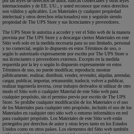
por las leyes de derechos de autor, marcas comerciales y otras leyes
internacionales y de EE. UU., y usted reconoce que estos derechos
son válidos y aplicables. Los Materiales (y cualquier propiedad
intelectual y otros derechos relacionados) son y seguirán siendo
propiedad de The UPS Store y sus licenciantes y proveedores.
The UPS Store le autoriza a acceder y ver el Sitio web de la manera
provista por The UPS Store y a descargar ciertos Materiales en este
Sitio web solo en la medida necesaria para su uso limitado, personal
y no comercial, según lo dispuesto en estos Términos de uso, o
según lo autorizado expresamente por escrito por The UPS Store o
sus licenciantes o proveedores externos. Excepto en la medida
requerida por la ley o según lo dispuesto expresamente en estos
Términos de uso, no puede modificar, reproducir, mostrar
públicamente, realizar, distribuir, vender, revender, alquilar, arrendar,
cargar, publicar, importar, retransmitir, traducir, volver a publicar,
realizar ingeniería inversa, crear trabajos derivados ni utilizar de otro
modo el Sitio web o cualquier Material de este Sitio web para
cualquier propósito, sin el permiso previo por escrito de The UPS
Store. Se prohíbe cualquier modificación de los Materiales o el uso
de los Materiales para cualquier otro propósito, incluido el uso de los
Materiales en cualquier otro sitio web o entorno informático en red
para cualquier propósito. Los Materiales de este Sitio web están
protegidos por derechos de autor y otras leyes tanto en los Estados
Unidos como en otros países. Los elementos del Sitio web también