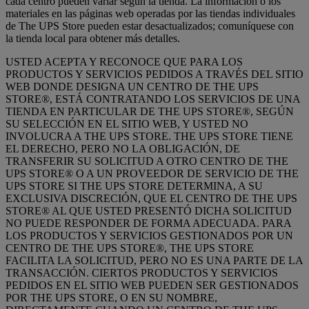
cada centro pueden variar según la tienda. La información o los
materiales en las páginas web operadas por las tiendas individuales
de The UPS Store pueden estar desactualizados; comuníquese con
la tienda local para obtener más detalles.
USTED ACEPTA Y RECONOCE QUE PARA LOS
PRODUCTOS Y SERVICIOS PEDIDOS A TRAVÉS DEL SITIO
WEB DONDE DESIGNA UN CENTRO DE THE UPS
STORE®, ESTÁ CONTRATANDO LOS SERVICIOS DE UNA
TIENDA EN PARTICULAR DE THE UPS STORE®, SEGÚN
SU SELECCIÓN EN EL SITIO WEB, Y USTED NO
INVOLUCRA A THE UPS STORE. THE UPS STORE TIENE
EL DERECHO, PERO NO LA OBLIGACIÓN, DE
TRANSFERIR SU SOLICITUD A OTRO CENTRO DE THE
UPS STORE® O A UN PROVEEDOR DE SERVICIO DE THE
UPS STORE SI THE UPS STORE DETERMINA, A SU
EXCLUSIVA DISCRECIÓN, QUE EL CENTRO DE THE UPS
STORE® AL QUE USTED PRESENTÓ DICHA SOLICITUD
NO PUEDE RESPONDER DE FORMA ADECUADA. PARA
LOS PRODUCTOS Y SERVICIOS GESTIONADOS POR UN
CENTRO DE THE UPS STORE®, THE UPS STORE
FACILITA LA SOLICITUD, PERO NO ES UNA PARTE DE LA
TRANSACCIÓN. CIERTOS PRODUCTOS Y SERVICIOS
PEDIDOS EN EL SITIO WEB PUEDEN SER GESTIONADOS
POR THE UPS STORE, O EN SU NOMBRE,