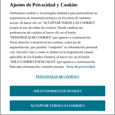
con el uso y disfrute del Sitio web por parte de terceros; o (v)
Ajustes de Privacidad y Cookies
para obtener o intentar obtener cualquier material o
información a través de cualquier medio que no esté
Utilizamos cookies y tecnologías similares para personalizar su
disponible intencionalmente a través del Sitio web. La
experiencia en nuestro(s) sitio(s) y en los sitios de nuestros
manipulación del Sitio web, la tergiversación de su identidad
socios. Al hacer clic en "ACCEPTAR TODAS LAS COOKIES",
como usuario o la realización de actividades fraudulentas en el
acepta el uso de todas las cookies. Puede cambiar sus
Sitio web están estrictamente prohibidas.
preferencias de cookies al hacer clic en el botón
"PERSONALIZAR COOKIES" que aparece a continuación.
18. Descargo de responsabilidades
Tiene derecho a desactivar las cookies, como las de
EL SITIO WEB Y TODAS LAS CARACTERÍSTICAS, LA
segmentación, que pueden "compartir" su información personal
FUNCIONALIDAD, LOS MATERIALES Y EL SOFTWARE
con "terceros" (tal y como se define en la lesgislación estatal
PROPORCIONADOS EN EL SITIO WEB SE
aplicable de los Estados Unidos), al hacer clic en el botón
PROPORCIONAN “TAL CUAL” Y SIN NINGUNA
"SOLO COOKIES ESENCIALES" que aparece a continuación.
GARANTÍA DE NINGÚN TIPO, EXPRESA O IMPLÍCITA.
Para más información, consulte nuestro
Aviso de privacidad
COMO CON LA COMPRA DE UN PRODUCTO O SERVICIO
A TRAVÉS DE CUALQUIER MEDIO O EN CUALQUIER
PERSONALIZAR COOKIES
AMBIENTE, DEBE USAR SU MEJOR JUICIO Y TENER
PRECAUCIÓN DONDE SEA APROPIADO.
SU USO DEL
SITIO WEB Y CUALQUIER MATERIAL SUMINISTRADO
SOLO COOKIES ESENCIALES
A TRAVÉS DEL SITIO WEB QUEDA TOTALMENTE
BAJO SU PROPIO RIESGO.
ACCEPTAR TODAS LAS COOKIES
EN LA MÁXIMA MEDIDA PERMITIDA POR LA LEY
APLICABLE, TODOS LOS PRODUCTOS Y SERVICIOS