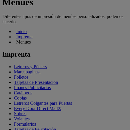
Menúes
Diferentes tipos de impresión de menúes personalizados: podemos
hacerlo.
Inicio
Imprenta
Menúes
Imprenta
Letreros y Pósters
Marcapáginas
Folletos
Tarjetas de Presentacion
Imanes Publicitarios
Catálogos
Copias
Letreros Colgantes para Puertas
Every Door Direct Mail®
Sobres
Volantes
Formularios
Tarjetas de Felicitación